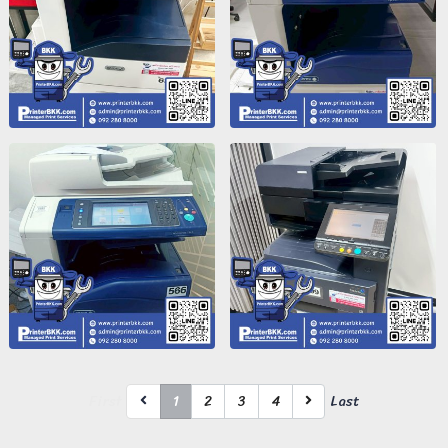
First
1
2
3
4
Last