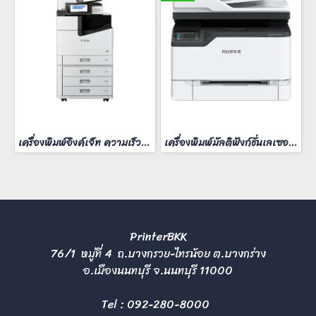
เครื่องพิมพ์อิงค์เจ็ท ความเร็วสี 60 หน้า/นาที
เครื่องพิมพ์มัลติฟังก์ชั่นเลเซอร์สี FujiFilm ApeosPort C2410SD
PrinterBKK
76/1 หมู่ที่ 4 ถ.บางกรวย-ไทรน้อย ต.บางกร่าง
อ.เมืองนนทบุรี จ.นนทบุรี 11000
Tel :
092-280-8000