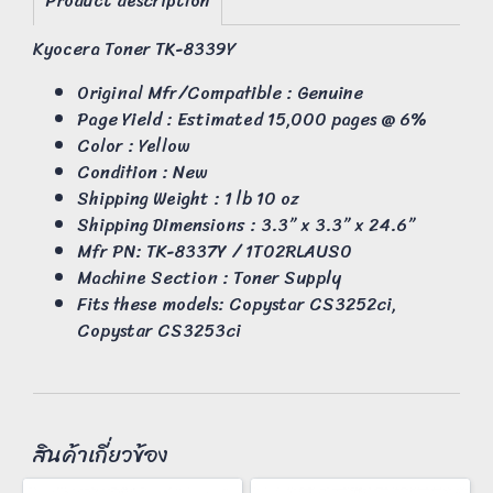
Product description
Kyocera Toner TK-8339Y
Original Mfr/Compatible : Genuine
Page Yield : Estimated 15,000 pages @ 6%
Color : Yellow
Condition : New
Shipping Weight : 1 lb 10 oz
Shipping Dimensions : 3.3” x 3.3” x 24.6”
Mfr PN: TK-8337Y / 1T02RLAUS0
Machine Section : Toner Supply
Fits these models: Copystar CS3252ci,
Copystar CS3253ci
สินค้าเกี่ยวข้อง