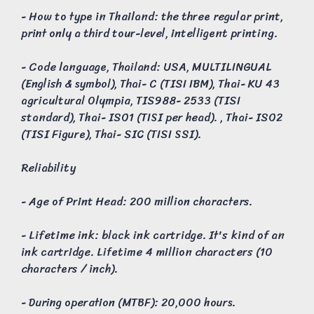
- How to type in Thailand: the three regular print,
print only a third tour-level, intelligent printing.
- Code language, Thailand: USA, MULTILINGUAL
(English & symbol), Thai- C (TISI IBM), Thai- KU 43
agricultural Olympia, TIS988- 2533 (TISI
standard), Thai- ISO1 (TISI per head). , Thai- ISO2
(TISI Figure), Thai- SIC (TISI SSI).
Reliability
- Age of Print Head: 200 million characters.
- Lifetime ink: black ink cartridge. It's kind of an
ink cartridge. Lifetime 4 million characters (10
characters / inch).
- During operation (MTBF): 20,000 hours.