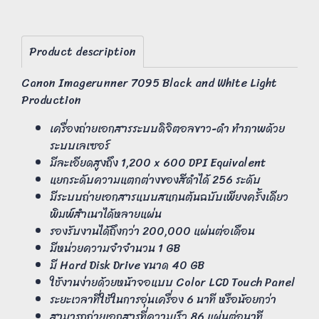
Product description
Canon Imagerunner 7095 Black and White Light
Production
เครื่องถ่ายเอกสารระบบดิจิตอลขาว-ดำ ทำภาพด้วย
ระบบเลเซอร์
มีละเอียดสูงถึง 1,200 x 600 DPI Equivalent
แยกระดับความแตกต่างของสีดำได้ 256 ระดับ
มีระบบถ่ายเอกสารแบบสแกนต้นฉบับเพียงครั้งเดียว
พิมพ์สำเนาได้หลายแผ่น
รองรับงานได้ถึงกว่า 200,000 แผ่นต่อเดือน
มีหน่วยความจำจำนวน 1 GB
มี Hard Disk Drive ขนาด 40 GB
ใช้งานง่ายด้วยหน้าจอแบบ Color LCD Touch Panel
ระยะเวลาที่ใช้ในการอุ่นเครื่อง 6 นาที หรือน้อยกว่า
สามารถถ่ายเอกสารที่ความเร็ว 86 แผ่นต่อนาที