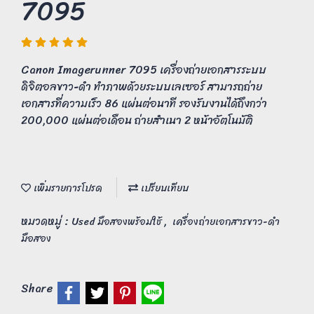
7095
Canon Imagerunner 7095 เครื่องถ่ายเอกสารระบบ
ดิจิตอลขาว-ดำ ทำภาพด้วยระบบเลเซอร์ สามารถถ่าย
เอกสารที่ความเร็ว 86 แผ่นต่อนาที รองรับงานได้ถึงกว่า
200,000 แผ่นต่อเดือน ถ่ายสำเนา 2 หน้าอัตโนมัติ
เพิ่มรายการโปรด
เปรียบเทียบ
หมวดหมู่ :
,
Used มือสองพร้อมใช้
เครื่องถ่ายเอกสารขาว-ดำ
มือสอง
Share