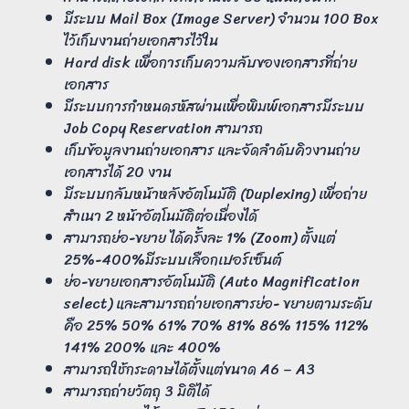
มีระบบ Mail Box (Image Server) จำนวน 100 Box
ไว้เก็บงานถ่ายเอกสารไว้ใน
Hard disk เพื่อการเก็บความลับของเอกสารที่ถ่าย
เอกสาร
มีระบบการกำหนดรหัสผ่านเพื่อพิมพ์เอกสารมีระบบ
Job Copy Reservation สามารถ
เก็บข้อมูลงานถ่ายเอกสาร และจัดลำดับคิวงานถ่าย
เอกสารได้ 20 งาน
มีระบบกลับหน้าหลังอัตโนมัติ (Duplexing) เพื่อถ่าย
สำเนา 2 หน้าอัตโนมัติต่อเนื่องได้
สามารถย่อ-ขยาย ได้ครั้งละ 1% (Zoom) ตั้งแต่
25%-400%มีระบบเลือกเปอร์เซ็นต์
ย่อ-ขยายเอกสารอัตโนมัติ (Auto Magnification
select) และสามารถถ่ายเอกสารย่อ- ขยายตามระดับ
คือ 25% 50% 61% 70% 81% 86% 115% 112%
141% 200% และ 400%
สามารถใช้กระดาษได้ตั้งแต่ขนาด A6 – A3
สามารถถ่ายวัตถุ 3 มิติได้