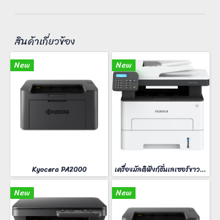
สินค้าเกี่ยวข้อง
New
New
Kyocera PA2000
เครื่องมัลติฟังก์ชั่นเลเซอร์ขาวดำ FUJIFilm ApeosPort 3410SD
New
New