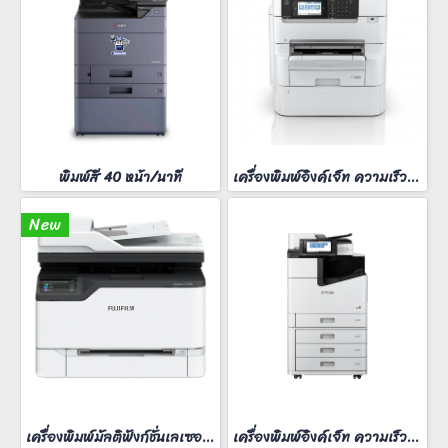
พิมพ์สี 40 หน้า/นาที
เครื่องพิมพ์อิงค์เจ็ท ความเร็วสี 25 หน้า/นาที
New
เครื่องพิมพ์มัลติฟังก์ชั่นเลเซอร์สี FujiFilm ApeosPort C2410SD
เครื่องพิมพ์อิงค์เจ็ท ความเร็วสี 60 หน้า/นาที