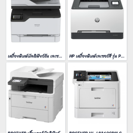
เครื่องพิมพ์มัลติฟังก์ชัน เลเซอร์ Ricoh M C240FW
HP เครื่องพิมพ์เลเซอร์สี รุ่น Pro 3203dn