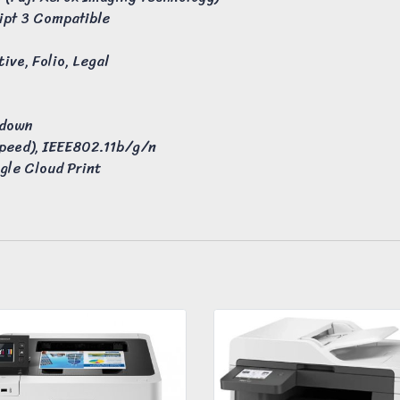
ript 3 Compatible
ive, Folio, Legal
-down
speed), IEEE802.11b/g/n
ogle Cloud Print