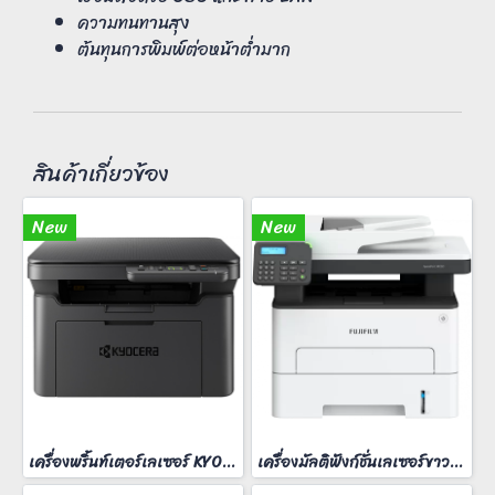
ความทนทานสุง
ต้นทุนการพิมพ์ต่อหน้าต่ำมาก
สินค้าเกี่ยวข้อง
New
New
เครื่องพริ้นท์เตอร์เลเซอร์ KYOCERA MA-2000W
เครื่องมัลติฟังก์ชั่นเลเซอร์ขาวดำ FUJIFilm ApeosPort 3410SD