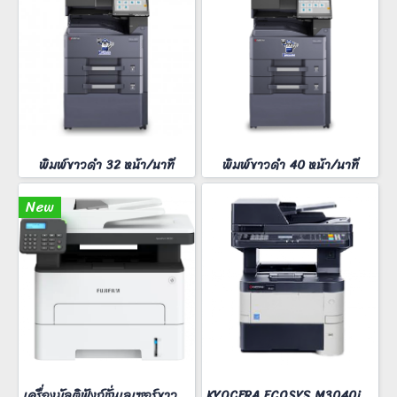
พิมพ์ขาวดำ 32 หน้า/นาที
พิมพ์ขาวดำ 40 หน้า/นาที
New
เครื่องมัลติฟังก์ชั่นเลเซอร์ขาวดำ FUJIFilm ApeosPort 3410SD
KYOCERA ECOSYS M3040idn