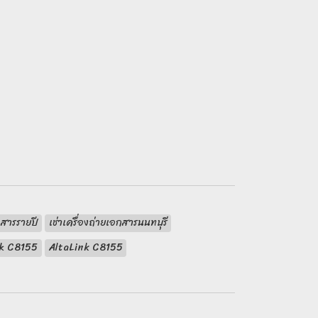
กสารรายปี
เช่าเครื่องถ่ายเอกสารนนทบุรี
nk C8155
AltaLink C8155