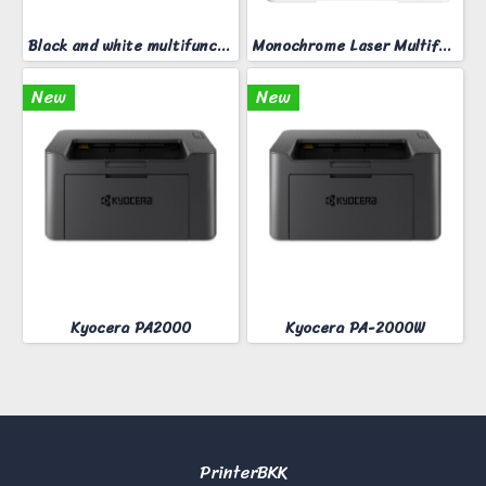
Black and white multifunction printer KYOCERA MA-2000W
Monochrome Laser Multifunction printer ApeosPort 3410SD
New
New
Kyocera PA2000
Kyocera PA-2000W
PrinterBKK