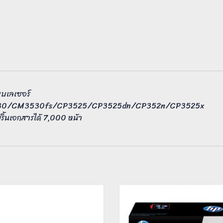
ะบบเลเซอร์
t CM3530/CM3530fs/CP3525/CP3525dn/CP352n/CP3525x
้นเอกสารได้ 7,000 หน้า