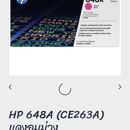
HP 648A (CE263A)
แดงอมม่วง