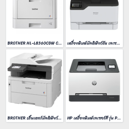
BROTHER HL-L8360CDW COLOR LASER PRINTER
เครื่องพิมพ์มัลติฟังก์ชัน เลเซอร์ Ricoh M C240FW
BROTHER ปริ้นเตอร์มัลติฟังก์ชั่น รุ่น MFC-L3760CDW
HP เครื่องพิมพ์เลเซอร์สี รุ่น Pro 3203dn