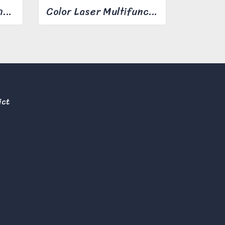
เครื่องพิมพ์อิงค์เจ็ท ความเร็วสี 25 หน้า/นาที
Color Laser Multifunction Printer ApeosPort C2410SD
ict