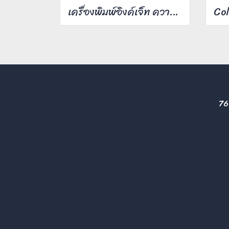
เครื่องพิมพ์อิงค์เจ็ท ความเร็วสี 60 หน้า/นาที
76