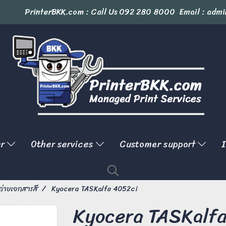
PrinterBKK.com : Call Us
092 280 8000
Email : admi
er
Other services
Customer support
I
งถ่ายเอกสารสี
Kyocera TASKalfa 4052ci
Kyocera TASKalf