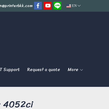
n@printerbkk.com
EN
T Support
Request a quote
More
a 4052ci