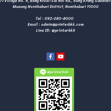
/1 Village No. 4, Bang Kruai-Sai Noi Rd., Bang Krang Subdistr
Mueang Nonthaburi District, Nonthaburi 11000
Tel :
092-280-8000
Email :
admin@printerbkk.com
Line ID: @printerbkk
@printerbkk