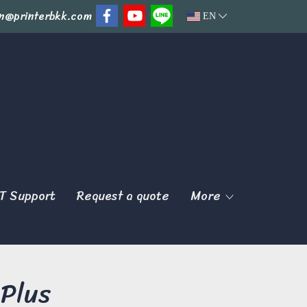
n@printerbkk.com
EN
T Support
Request a quote
More
Plus