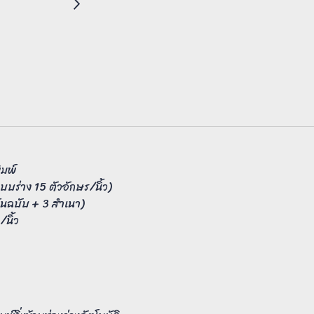
ิมพ์
บร่าง 15 ตัวอักษร/นิ้ว)
้นฉบับ + 3 สำเนา)
นิ้ว