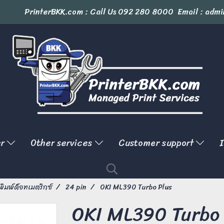
PrinterBKK.com : Call Us
092 280 8000
Email : admi
er
Other services
Customer support
I
งพิมพ์ด็อทเมตริกซ์
24 pin
OKI ML390 Turbo Plus
OKI ML390 Turbo 