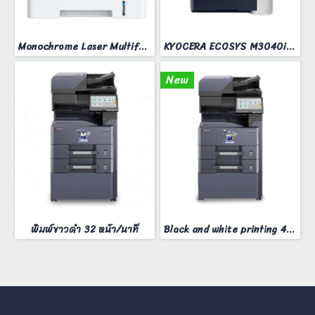
Monochrome Laser Multifunction printer ApeosPort 3410SD
KYOCERA ECOSYS M3040idn
New
พิมพ์ขาวดำ 32 หน้า/นาที
Black and white printing 40 pages/minute