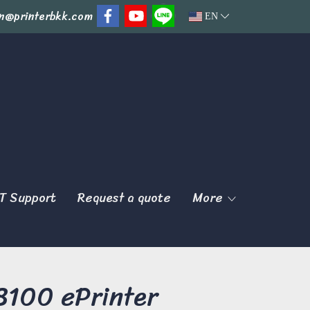
n@printerbkk.com
EN
T Support
Request a quote
More
8100 ePrinter