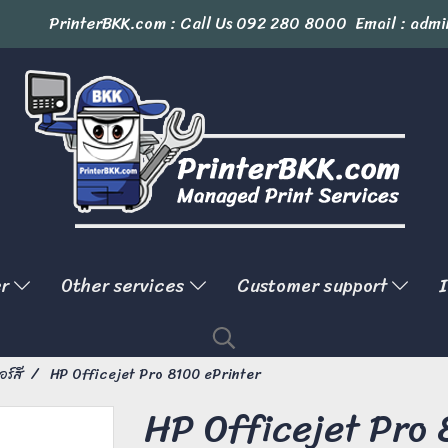
PrinterBKK.com : Call Us
092 280 8000
Email : admi
er
Other services
Customer support
I
อร์สี
HP Officejet Pro 8100 ePrinter
HP Officejet Pro 