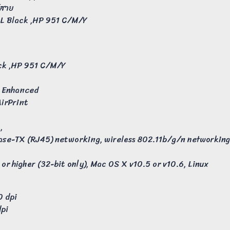
้สาย
XL Black ,HP 951 C/M/Y
ck ,HP 951 C/M/Y
3 Enhanced
 AirPrint
0,
00Base-TX (RJ45) networking, wireless 802.11b/g/n networking
 or higher (32-bit only), Mac OS X v10.5 or v10.6, Linux
0 dpi
dpi