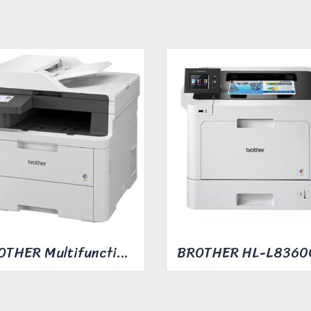
BROTHER Multifunction Printer Model MFC-L3760CDW