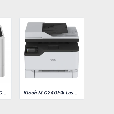
BROTHER HL-L8360CDW COLOR LASER PRINTER
Ricoh M C240FW Laser Multifunction Printer