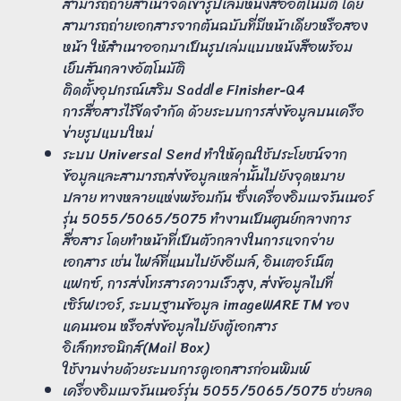
สามารถถ่ายสำเนาจัดเข้ารูปเล่มหนังสืออัตโนมัติ โดย
สามารถถ่ายเอกสารจากต้นฉบับที่มีหน้าเดียวหรือสอง
หน้า ให้สำเนาออกมาเป็นรูปเล่มแบบหนังสือพร้อม
เย็บสันกลางอัตโนมัติ
ติดตั้งอุปกรณ์เสริม Saddle Finisher-Q4
การสื่อสารไร้ขีดจำกัด ด้วยระบบการส่งข้อมูลบนเครือ
ข่ายรูปแบบใหม่
ระบบ Universal Send ทำให้คุณใช้ประโยชน์จาก
ข้อมูลและสามารถส่งข้อมูลเหล่านั้นไปยังจุดหมาย
ปลาย ทางหลายแห่งพร้อมกัน ซึ่งเครื่องอิมเมจรันเนอร์
รุ่น 5055/5065/5075 ทำงานเป็นศูนย์กลางการ
สื่อสาร โดยทำหน้าที่เป็นตัวกลางในการแจกจ่าย
เอกสาร เช่น ไฟล์ที่แนบไปยังอีเมล์, อินเตอร์เน็ต
แฟกซ์, การส่งโทรสารความเร็วสูง, ส่งข้อมูลไปที่
เซิร์ฟเวอร์, ระบบฐานข้อมูล imageWARE TM ของ
แคนนอน หรือส่งข้อมูลไปยังตู้เอกสาร
อิเล็กทรอนิกส์(Mail Box)
ใช้งานง่ายด้วยระบบการดูเอกสารก่อนพิมพ์
เครื่องอิมเมจรันเนอร์รุ่น 5055/5065/5075 ช่วยลด