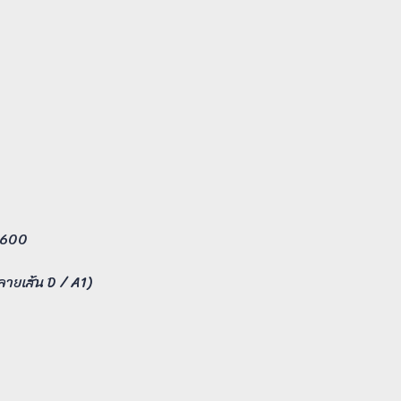
x600
ลายเส้น D / A1)