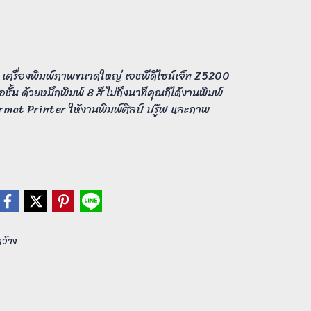
ครื่องพิมพ์ภาพขนาดใหญ่ เอชพีดีไซน์เจ็ท Z5200
ั้น ด้วยหมึกพิมพ์ 8 สี ไม่ถึงนาทีคุณก็ได้งานพิมพ์
mat Printer ให้งานพิมพ์ศิลป์ ปรู๊ฟ และภาพ
กว้าง