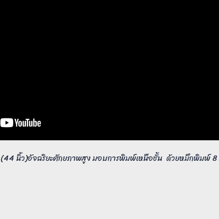
44 นิ้ว)อัจฉริยะศักยภาพสูง มอบการพิมพ์เหนือชั้น ด้วยหมึกพิมพ์ 8 ส