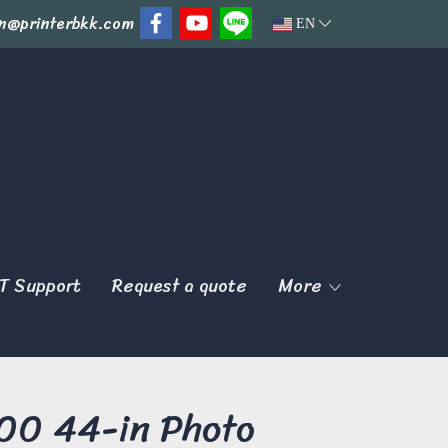
n@printerbkk.com
EN
T Support
Request a quote
More
00 44-in Photo