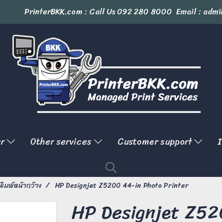
PrinterBKK.com : Call Us
092 280 8000
Email : admi
er
Other services
Customer support
I
งพิมพ์หน้ากว้าง
HP Designjet Z5200 44-in Photo Printer
HP Designjet Z52