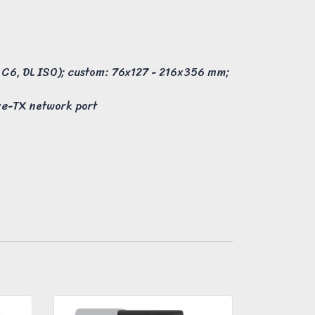
O, C6, DL ISO); custom: 76x127 - 216x356 mm;
ase-TX network port