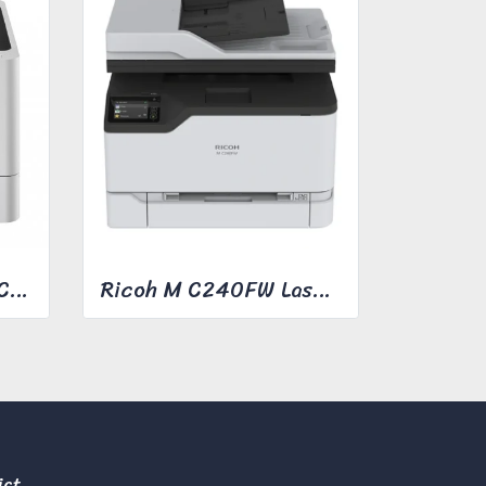
BROTHER HL-L8360CDW COLOR LASER PRINTER
Ricoh M C240FW Laser Multifunction Printer
ict