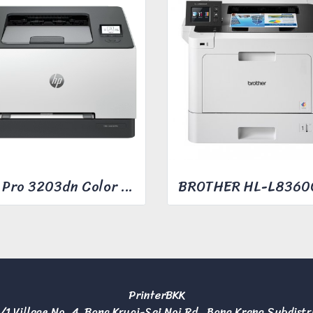
HP Pro 3203dn Color Laser Printer
PrinterBKK
/1 Village No. 4, Bang Kruai-Sai Noi Rd., Bang Krang Subdistr