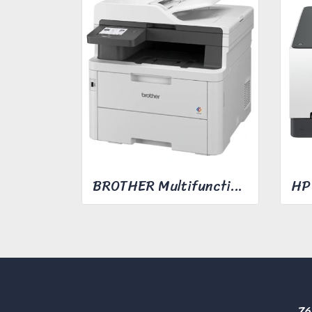
BROTHER Multifunction Printer Model MFC-L3760CDW
76