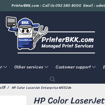
PrinterBKK.com : Call Us
092 280 8000
Email : admi
er
Other services
Customer support
I
อร์สี
HP Color LaserJet Enterprise M552dn
HP Color LaserJet