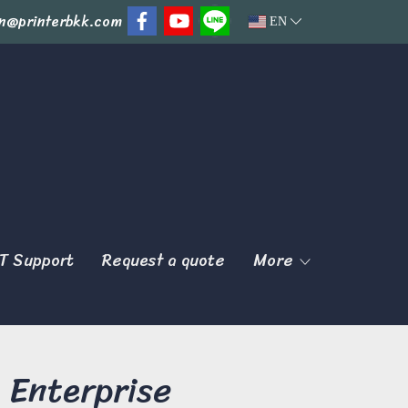
n@printerbkk.com
EN
T Support
Request a quote
More
 Enterprise