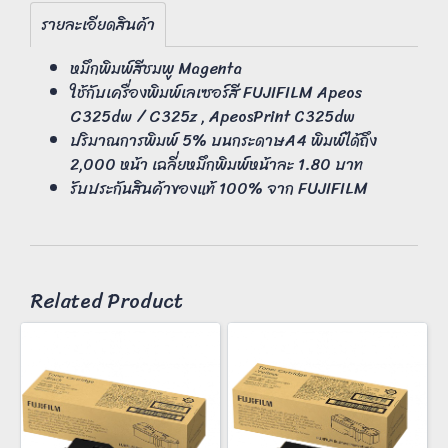
รายละเอียดสินค้า
หมึกพิมพ์สีชมพู Magenta
ใช้กับเครื่องพิมพ์เลเซอร์สี FUJIFILM Apeos
C325dw / C325z , ApeosPrint C325dw
ปริมาณการพิมพ์ 5% บนกระดาษA4 พิมพ์ได้ถึง
2,000 หน้า เฉลี่ยหมึกพิมพ์หน้าละ 1.80 บาท
รับประกันสินค้าของแท้ 100% จาก FUJIFILM
Related Product