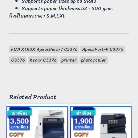
Supports paper sizes up to SRA3
Supports paper thickness 52 - 300 gsm.
ลิงค์ใบเสนอราคา
S
,
M
,
L
,
XL
FUJI XEROX ApeosPort-V C3376
ApeosPort-V C3376
C3376
Xeorx C3376
printer
photocopier
Related Product