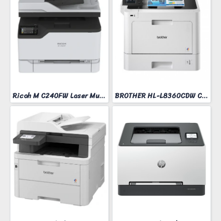
Ricoh M C240FW Laser Multifunction Printer
BROTHER HL-L8360CDW COLOR LASER PRINTER