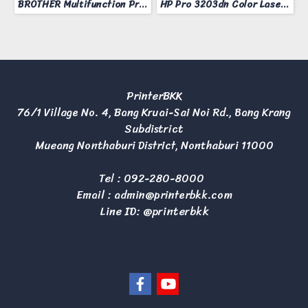
BROTHER Multifunction Printer Model MFC-L3760CDW
HP Pro 3203dn Color Laser Printer
PrinterBKK
76/1 Village No. 4, Bang Kruai-Sai Noi Rd., Bang Krang
Subdistrict
Mueang Nonthaburi District, Nonthaburi 11000
Tel :
092-280-8000
Email :
admin@printerbkk.com
Line ID: @printerbkk