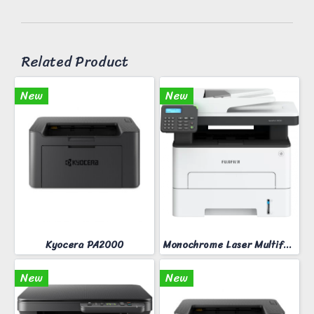
Related Product
New
New
Kyocera PA2000
Monochrome Laser Multifunction printer ApeosPort 3410SD
New
New