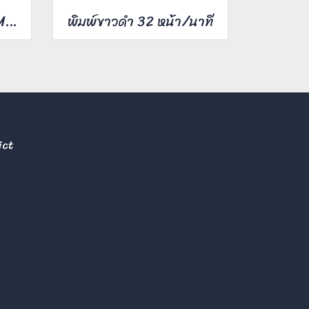
Monochrome Laser Multifunction printer ApeosPort 3410SD
พิมพ์ขาวดำ 32 หน้า/นาที
ict