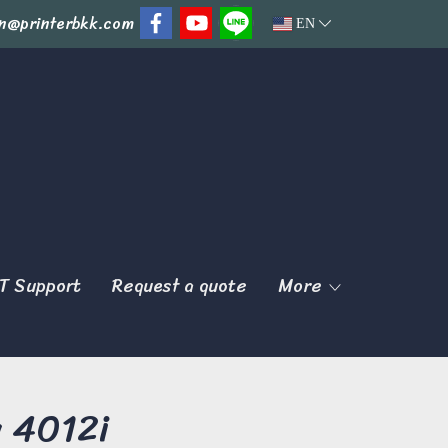
n@printerbkk.com
EN
T Support
Request a quote
More
 4012i