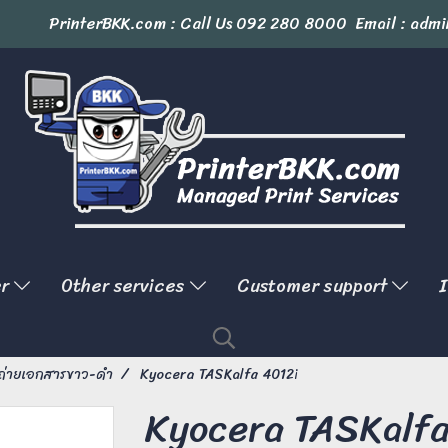
PrinterBKK.com : Call Us
092 280 8000
Email : admi
er
Other services
Customer support
I
งถ่ายเอกสารขาว-ดำ
Kyocera TASKalfa 4012i
Kyocera TASKalfa