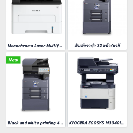
Monochrome Laser Multifunction printer ApeosPort 3410SD
พิมพ์ขาวดำ 32 หน้า/นาที
New
Black and white printing 40 pages/minute
KYOCERA ECOSYS M3040idn