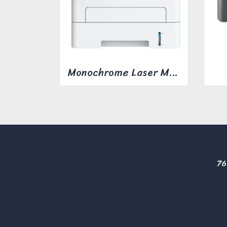
Monochrome Laser Multifunction printer ApeosPort 3410SD
76