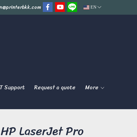
n@printerbkk.com
EN
T Support
Request a quote
More
ร์ HP LaserJet Pro