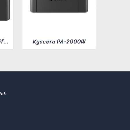
Black and white multifunction printer KYOCERA MA-2000W
Kyocera PA-2000W
ict