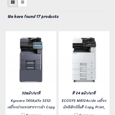
We have found 17 products
32หน้า/นาที
สี 24 หน้า/นาที
Kyocera TASKalfa 3212i
ECOSYS M8124cidn เครื่อง
เครื่องถ่ายเอกสารขาวดำ Copy
มัลติฟังก์ชั่นสี Copy, Print,
/Print /Scan /Fax (อุปกรณ์
Scan, Fax (Optional)