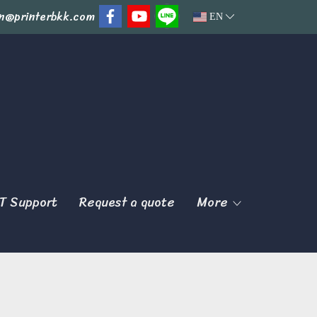
n@printerbkk.com
EN
T Support
Request a quote
More