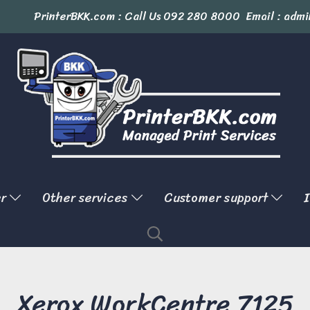
PrinterBKK.com : Call Us
092 280 8000
Email : admi
er
Other services
Customer support
I
Xerox WorkCentre 7125