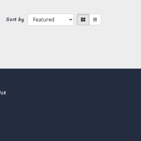
Sort by
ict