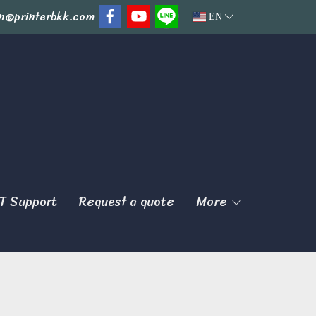
n@printerbkk.com
EN
T Support
Request a quote
More