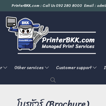
PrinterBKK.com : Call Us
092 280 8000
Email : admi
er
Other services
Customer support
I
โบรชัวร์ (Brochure)