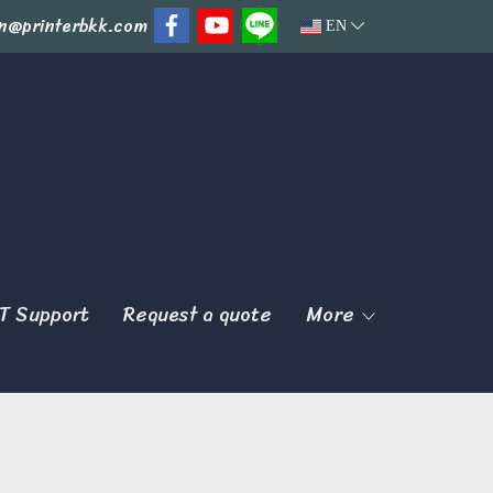
n@printerbkk.com
EN
T Support
Request a quote
More