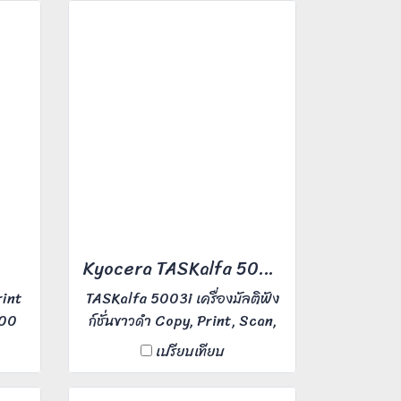
ละเอียดงานพิมพ์ 1,200 dpi ใช้
เวลาอุ่นเครื่องเพียง 21 วินาที
รองรับปริมาณงานพิมพ์ 150,000
แผ่น/เดือน เหมาะกับใช้งาน 1-10
คน ในสำนักงานออฟฟิศ ขนาด
กลาง
Kyocera TASKalfa 5003i
rint
TASKalfa 5003i เครื่องมัลติฟัง
000
ก์ชั่นขาวดำ Copy, Print, Scan,
 25
Fax (Optional) ความเร็ว 50
เปรียบเทียบ
fice
แผ่นต่อนาที (A4) ขนาดกระดาษ
 คน
สูงสุด A3 ความละเอียดในการ