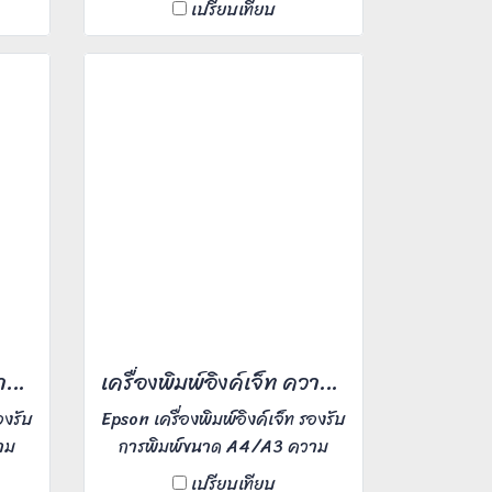
เปรียบเทียบ
5-20
dpi สแกนงานรูปภาพ 22 หน้า/
นาที ใช้งานสะดวกง่ายดาย บำรุง
รักษาน้อย และประสิทธิภาพในการ
พิมพ์สูง ท่านใดสนใจเช่าติดต่อเรา
เข้ามาได้เลยค่ะ
เครื่องพิมพ์อิงค์เจ็ท ความเร็วสี 60 หน้า/นาที
เครื่องพิมพ์อิงค์เจ็ท ความเร็วสี 25 หน้า/นาที
องรับ
Epson เครื่องพิมพ์อิงค์เจ็ท รองรับ
าม
การพิมพ์ขนาด A4/A3 ความ
400
ละเอียดงานพิมพ์ 4,800x1,200
เปรียบเทียบ