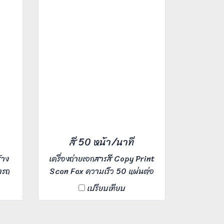
พิมพ์มาตรฐาน 1,200 x 1,200
dpi
สี 50 หน้า/นาที
้าง
เครื่องถ่ายเอกสารสี Copy Print
ารถ
Scan Fax ความเร็ว 50 แผ่นต่อ
วใน
นาที เหมาะสำหรับ Office ขนาด
เปรียบเทียบ
าที
กลางขึ้นไป
กลาง