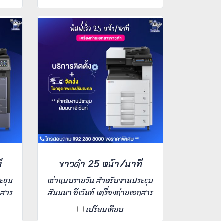
้า/
dpi สแกนงานรูปภาพ 100 หน้า/
ำรุง
นาที รองรับงานพิมพ์ 75,000
นการ
หน้า/เดือน ใช้งานสะดวกง่ายดาย
่อเรา
บำรุงรักษาน้อย และประสิทธิภาพ
ในการพิมพ์สูง ท่านใดสนใจเช่า
ติดต่อเราเข้ามาได้เลยค่ะ
ี
ขาวดำ 25 หน้า/นาที
ะชุม
เช่าแบบรายวัน สำหรับงานประชุม
กสาร
สัมมนา อีเว้นท์ เครื่องถ่ายเอกสาร
อียด
มัลติฟังก์ชั่นขาวดำ ความละเอียด
เปรียบเทียบ
/
งานพิมพ์ 600x600 dpi /