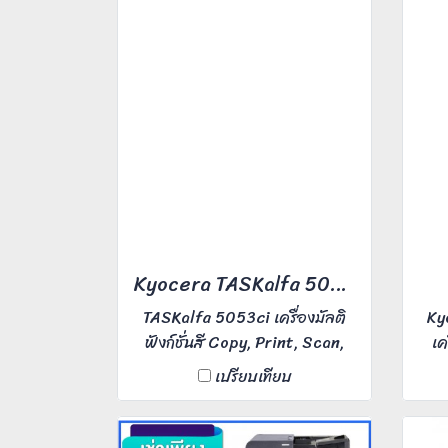
Kyocera TASKalfa 5053ci
TASKalfa 5053ci เครื่องมัลติ
Ky
ฟังก์ชั่นสี Copy, Print, Scan,
เค
Fax (Optional) ความเร็วถ่ายขาว
Sc
เปรียบเทียบ
ดำ/สี 50 แผ่นต่อนาที (A4) ขนาด
เหม
กระดาษสูงสุด A3 ความละเอียด
ในการพิมพ์มาตรฐาน 1,200 x