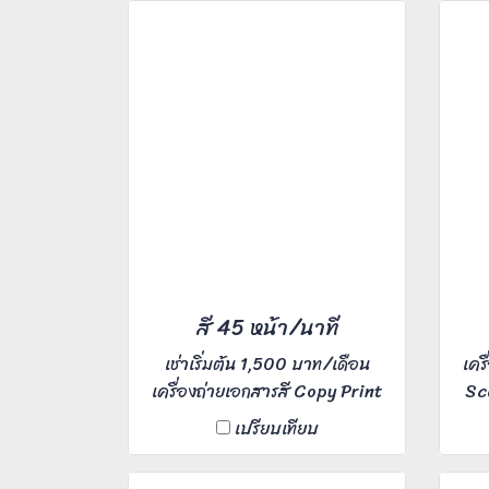
งานพิมพ์ 1,200x1,200 dpi
,พิมพ์ไว 25 หน้า/นาทีA4 ,12
หน้า/นาทีA3 ,รองรับกระดาษ
ความหนาสูงสุด 300 แกรม เหมาะ
กับงานพิมพ์สติ๊กเกอร์ งานอาร์ต
เวิร์ค ใช้งานในสำนักงาน องค์กร
สี 45 หน้า/นาที
เช่าเริ่มต้น 1,500 บาท/เดือน
เคร
เครื่องถ่ายเอกสารสี Copy Print
Sca
Scan Fax ความเร็ว 45 แผ่นต่อ
นาท
เปรียบเทียบ
นาที เหมาะสำหรับ Office ขนาด
กลาง ผู้ใช้งาน 10-30 คน