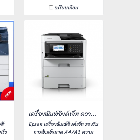
มชัด
อึด ถึก ทนทาน PrinterBkk การัน
เปรียบเทียบ
เอียด
ตี ความละเอียดงานพิมพ์
pi
1,200x1,200 dpi ,พิมพ์ไว 40
,20
หน้า/นาทีA4 ,สแกนงานสีได้
าษ
เหมาะกับใช้งานในสำนักงาน
ใช้
องค์กร
เครื่องพิมพ์อิงค์เจ็ท ความเร็วสี 24 หน้า/นาที
สี
Epson เครื่องพิมพ์อิงค์เจ็ท รองรับ
ร็ว
การพิมพ์ขนาด A4/A3 ความ
ับ
ละเอียดงานพิมพ์ 4,800x1,200