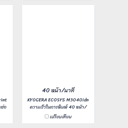
สแกน
1,200x1,200 dpi พิมพ์และสแกน
ทาง
ไว ต้องการเช่าสินค้าติดต่อทาง
Line ID : @printerbkk
40 หน้า/นาที
rint
KYOCERA ECOSYS M3040idn
นต่อ
ความเร็วในการพิมพ์ 40 หน้า/
ขนาด
นาที แผ่นแรกออก 9 วินาที พิมพ์
เปรียบเทียบ
เอกสารกลับหน้า-หลังได้ ความ