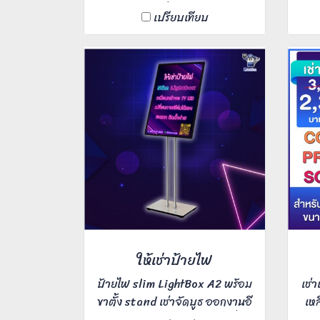
สแกนสีได้ เครื่องพิมพ์ไว ช่วยให้
ช่
เปรียบเทียบ
คุณทำงานเร่งด่วนได้แบบสบายๆ
สบ
หน้าจอสีสัมผัสแบบแอนดรอยด์
ดรอ
ความเร็ว 55 แผ่นต่อนาที เหมาะ
เหม
สำหรับ Office ขนาดกลาง ผู้ใช้
ผู้
งาน 10-20 คน เครื่องรองรับงาน
งาน
พิมพ์ประจำวันได้เพียงพอ มี
ควา
ความเร็วและความจุที่เพียงพอต่อ
การ
การใช้งานรองรับจำนวนคนที่สลับ
ใช้งานกันได้ดี
ให้เช่าป้ายไฟ
ป้ายไฟ slim LightBox A2 พร้อม
เช่
ขาตั้ง stand เช่าจัดบูธ ออกงานอี
เห
เว้นท์ เช่ารายวัน เช่าพร้อมเครื่อง
ถ่า