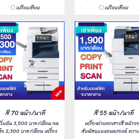
วยให้คุณทำงานเร่งด่วนได้แบบ
เครื่องอึด ถึก ทนทาน สีภาพค
เปรียบเทียบ
เปรียบเทียบ
ายๆ หน้าจอสีสัมผัสแบบแอน
PrinterBkk การันตี ความละ
ยด์ ความเร็ว 55 แผ่นต่อนาที
งานพิมพ์ 1,200x1,200 d
าะสำหรับ Office ขนาดกลาง
,พิมพ์ไว 40 หน้า/นาทีA4 
ใช้งาน 10-20 คน เครื่องรองรับ
หน้า/นาทีA3 ,รองรับกระด
พิมพ์ประจำวันได้เพียงพอ มี
ความหนาสูงสุด 300 แกรม 
มเร็วและความจุที่เพียงพอต่อ
งานในสำนักงาน องค์กร
ใช้งานรองรับจำนวนคนที่สลับ
ใช้งานกันได้ดี
สี 70 หน้า/นาที
สี 55 หน้า/นาที
าเริ่มต้น 3,500 บาท/เดือน ลด
เครื่องถ่ายเอกสารสี หน้าจอ
ลือ 2,300 บาท/เดือน เครื่อง
สัมผัสแบบแอนดรอยด์ ความเ
ยเอกสารสี เครื่องพิมพ์ไว ช่วย
55 แผ่นต่อนาที เหมาะสำหร