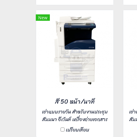
dpi สแกนงานรูปภาพ 100 หน้า/
dp
นาที ใช้งานสะดวกง่ายดาย บำรุง
นาท
รักษาน้อย และประสิทธิภาพในการ
รัก
New
พิมพ์สูง ท่านใดสนใจเช่าติดต่อเรา
พิมพ
เข้ามาได้เลยค่ะ
สี 50 หน้า/นาที
เช่าแบบรายวัน สำหรับงานประชุม
เช่
สัมมนา อีเว้นท์ เครื่องถ่ายเอกสาร
สัม
มัลติฟังก์ชั่นสี ความละเอียดงาน
มัล
เปรียบเทียบ
พิมพ์ 1,200x2,400 dpi พิมพ์
พิ