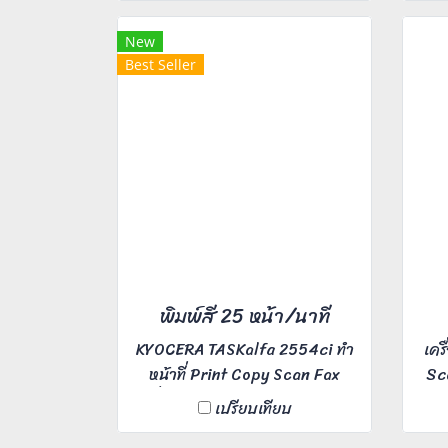
งานละเอียดคมชัด ต้องการเช่า
งา
สินค้าติดต่อทาง Line ID :
New
@printerbkk
Best Seller
พิมพ์สี 25 หน้า/นาที
KYOCERA TASKalfa 2554ci ทำ
เคร
หน้าที่ Print Copy Scan Fax
Sc
เครื่องอึด ถึก ทนทาน สีภาพคมชัด
นาท
เปรียบเทียบ
PrinterBkk การันตี ความละเอียด