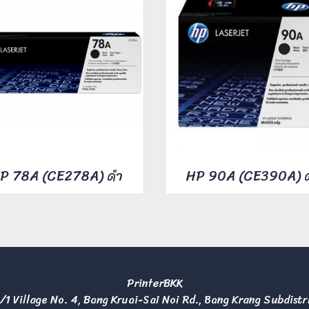
P 78A (CE278A) ดำ
HP 90A (CE390A) 
PrinterBKK
/1 Village No. 4, Bang Kruai-Sai Noi Rd., Bang Krang Subdistr