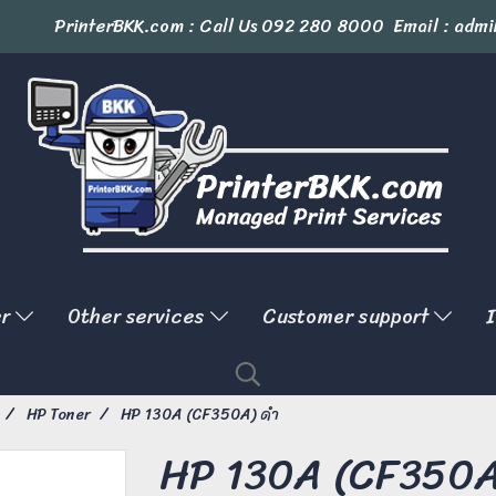
PrinterBKK.com : Call Us
092 280 8000
Email : admi
er
Other services
Customer support
I
HP Toner
HP 130A (CF350A) ดำ
HP 130A (CF350A