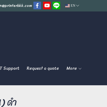
n@printerbkk.com
EN
T Support
Request a quote
More
) ดำ