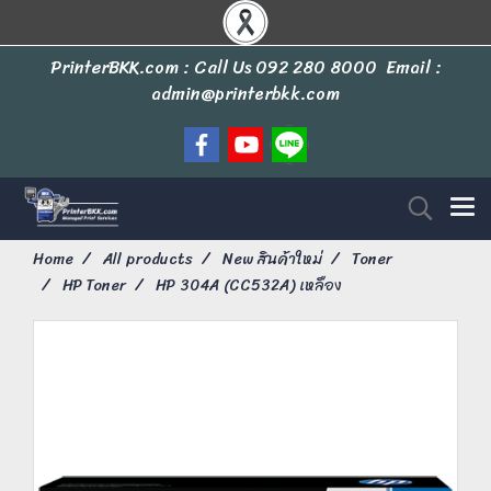
PrinterBKK.com : Call Us
092 280 8000
Email :
admin@printerbkk.com
Home
All products
New สินค้าใหม่
Toner
HP Toner
HP 304A (CC532A) เหลือง