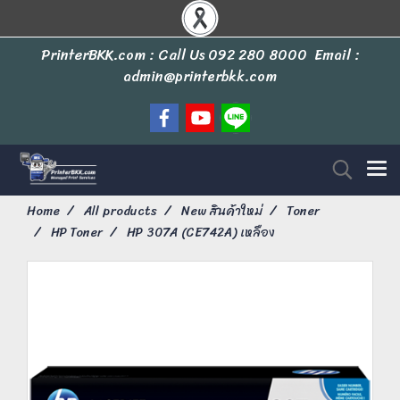
PrinterBKK.com : Call Us
092 280 8000
Email :
admin@printerbkk.com
Home
All products
New สินค้าใหม่
Toner
HP Toner
HP 307A (CE742A) เหลือง