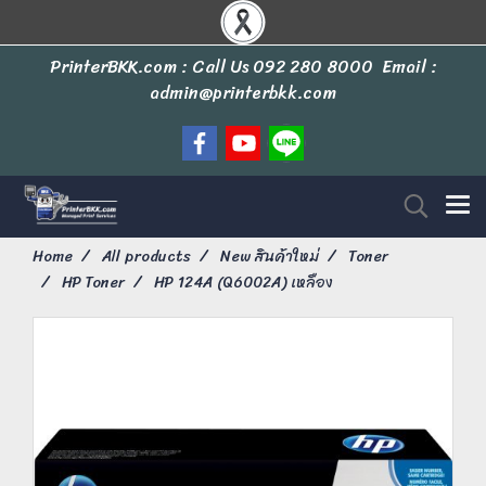
PrinterBKK.com : Call Us
092 280 8000
Email :
admin@printerbkk.com
Home
All products
New สินค้าใหม่
Toner
HP Toner
HP 124A (Q6002A) เหลือง