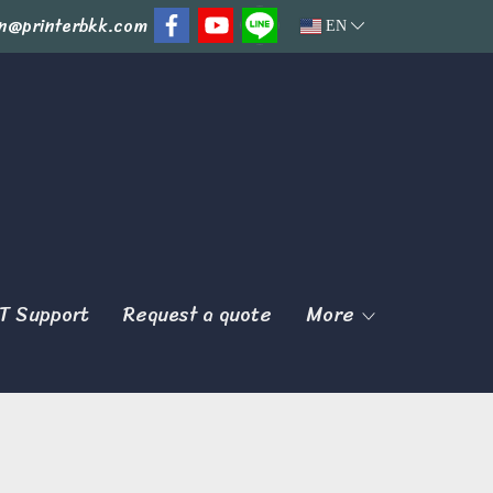
n@printerbkk.com
EN
T Support
Request a quote
More