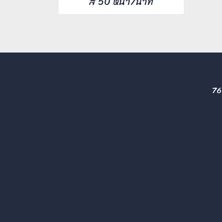
สี 50 หน้า/นาที
76