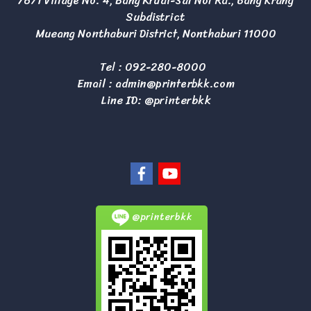
76/1 Village No. 4, Bang Kruai-Sai Noi Rd., Bang Krang
Subdistrict
Mueang Nonthaburi District, Nonthaburi 11000
Tel :
092-280-8000
Email :
admin@printerbkk.com
Line ID: @printerbkk
@printerbkk