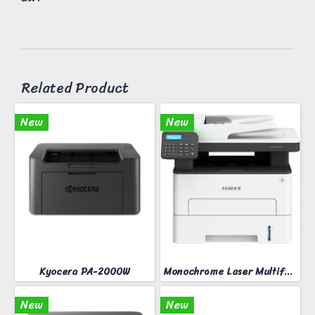
Related Product
New
New
Kyocera PA-2000W
Monochrome Laser Multifunction printer ApeosPort 3410SD
New
New