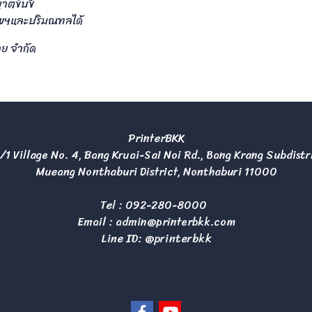
ตขับขี่
ทพฯและปริมณฑลได้
าย จำกัด
PrinterBKK
/1 Village No. 4, Bang Kruai-Sai Noi Rd., Bang Krang Subdistr
Mueang Nonthaburi District, Nonthaburi 11000
Tel :
092-280-8000
Email :
admin@printerbkk.com
Line ID: @printerbkk