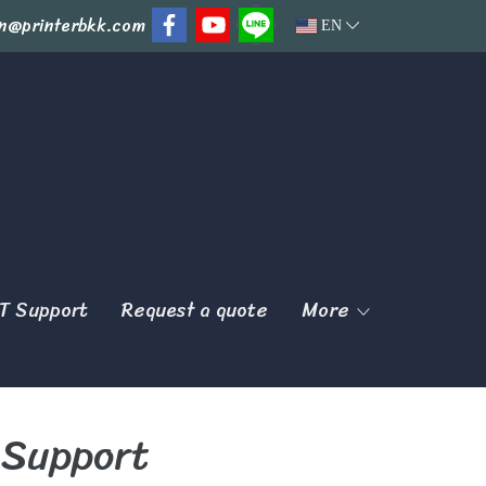
n@printerbkk.com
EN
T Support
Request a quote
More
T Support