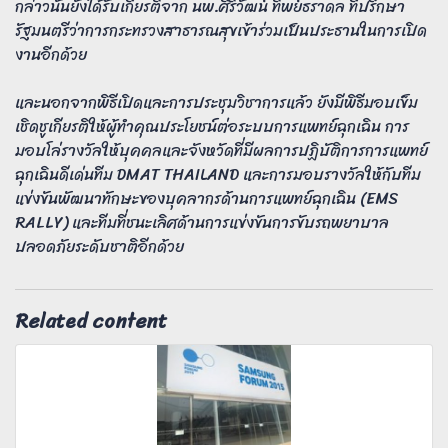
กล่าวนั้นยังได้รับเกียรติจาก นพ.ศิริวัฒน์ ทิพย์ธราดล ที่ปรึกษา
รัฐมนตรีว่าการกระทรวงสาธารณสุขเข้าร่วมเป็นประธานในการเปิด
งานอีกด้วย
และนอกจากพิธีเปิดและการประชุมวิชาการแล้ว ยังมีพิธีมอบเข็ม
เชิดชูเกียรติให้ผู้ทำคุณประโยชน์ต่อระบบการแพทย์ฉุกเฉิน การ
มอบโล่รางวัลให้บุคคลและจังหวัดที่มีผลการปฏิบัติการการแพทย์
ฉุกเฉินดีเด่นทีม DMAT THAILAND และการมอบรางวัลให้กับทีม
แข่งขันพัฒนาทักษะของบุคลากรด้านการแพทย์ฉุกเฉิน (EMS
RALLY) และทีมที่ชนะเลิศด้านการแข่งขันการขับรถพยาบาล
ปลอดภัยระดับชาติอีกด้วย
Related content