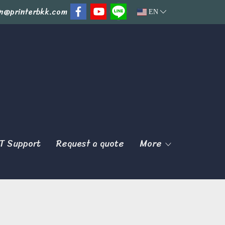
n@printerbkk.com
EN
T Support
Request a quote
More